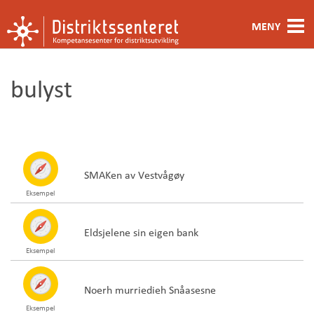
MENY
Fagområde
bulyst
Metoder og verktøy
Ansatte
Kontakt oss
SMAKen av Vestvågøy
Eksempel
Om oss
Eldsjelene sin eigen bank
Eksempel
Noerh murriedieh Snåasesne
Eksempel