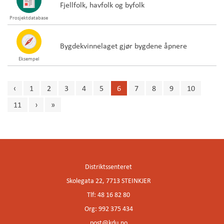
Fjellfolk, havfolk og byfolk
Prosjektdatabase
Bygdekvinnelaget gjør bygdene åpnere
Eksempel
‹
1
2
3
4
5
6
7
8
9
10
11
›
»
Innleggsnavigasjon
Distriktssenteret
Skolegata 22, 7713 STEINKJER
Tlf: 48 16 82 80
Org: 992 375 434
post@kdu.no