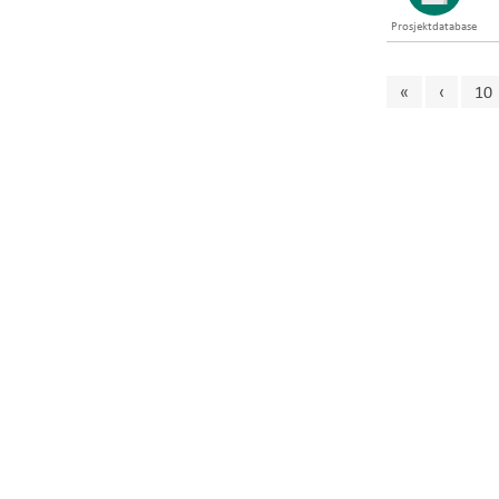
Prosjektdatabase
«
‹
10
Innleg