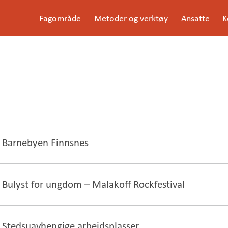
G
Fagområde
Metoder og verktøy
Ansatte
K
å
Meny
t
i
l
i
n
n
h
o
l
d
e
t
Barnebyen Finnsnes
Bulyst for ungdom – Malakoff Rockfestival
Stedsuavhengige arbeidsplasser