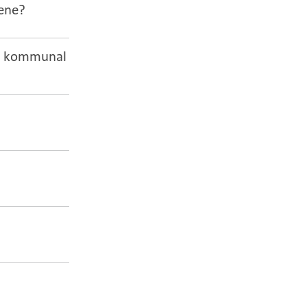
tene?
 i kommunal