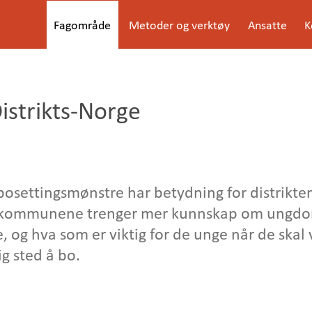
G
Fagområde
Metoder og verktøy
Ansatte
K
å
Meny
t
i
l
i
n
istrikts-Norge
n
h
o
l
d
e
bosettingsmønstre har betydning for distrikte
t
 kommunene trenger mer kunnskap om ungdom
e, og hva som er viktig for de unge når de skal 
ig sted å bo.