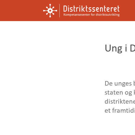
Kompetansesenter
Distriktssenteret
for
distriktsutvikling
Ung i D
De unges 
staten og
distrikten
et framtid