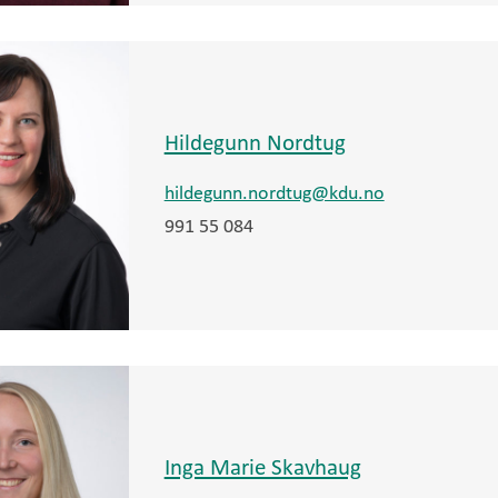
Hildegunn Nordtug
hildegunn.nordtug@kdu.no
991 55 084
Inga Marie Skavhaug