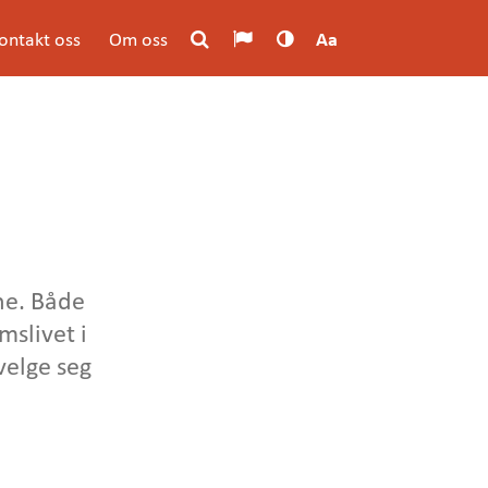
ontakt oss
Om oss
Aa
ne. Både
slivet i
velge seg