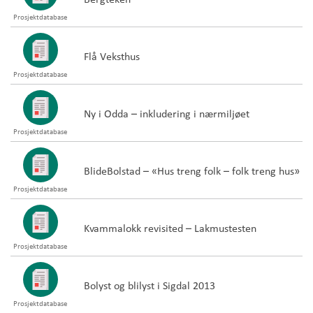
Prosjektdatabase
Flå Veksthus
Prosjektdatabase
Ny i Odda – inkludering i nærmiljøet
Prosjektdatabase
BlideBolstad – «Hus treng folk – folk treng hus»
Prosjektdatabase
Kvammalokk revisited – Lakmustesten
Prosjektdatabase
Bolyst og blilyst i Sigdal 2013
Prosjektdatabase