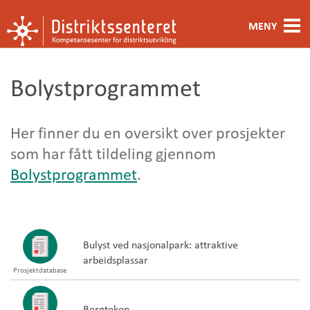
MENY
Fagområde
Bolystprogrammet
Metoder og verktøy
Her finner du en oversikt over prosjekter
Ansatte
som har fått tildeling gjennom
Kontakt oss
Bolystprogrammet
.
Om oss
Bulyst ved nasjonalpark: attraktive
arbeidsplassar
Prosjektdatabase
Bergteken