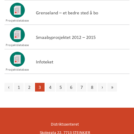
Grenseland – et bedre sted å bo
Prosjektdatabase
Smaabyprosjektet 2012 – 2015
Prosjektdatabase
Infoteket
Prosjektdatabase
‹
1
2
3
4
5
6
7
8
›
»
Innleggsnavigasjon
Distriktssenteret
Skolegata 22, 7713 STEINKJER