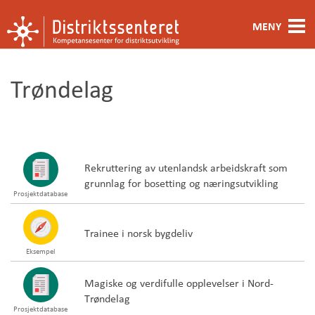
MENY
Fagområde
Trøndelag
Metoder og verktøy
Ansatte
Kontakt oss
Rekruttering av utenlandsk arbeidskraft som
grunnlag for bosetting og næringsutvikling
Prosjektdatabase
Om oss
Trainee i norsk bygdeliv
Eksempel
Magiske og verdifulle opplevelser i Nord-
Trøndelag
Prosjektdatabase