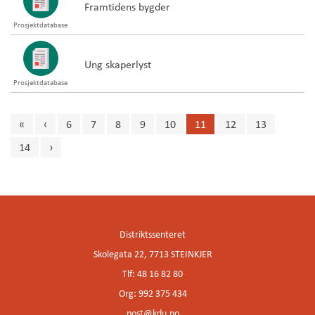
Framtidens bygder
Prosjektdatabase
Ung skaperlyst
Prosjektdatabase
«
‹
6
7
8
9
10
11
12
13
14
›
Innleggsnavigasjon
Distriktssenteret
Skolegata 22, 7713 STEINKJER
Tlf: 48 16 82 80
Org: 992 375 434
post@kdu.no