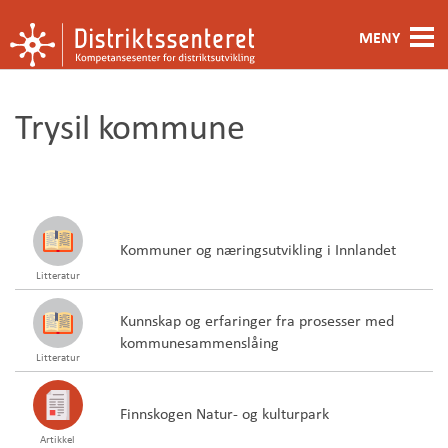
MENY
Fagområde
Trysil kommune
Metoder og verktøy
Ansatte
Kontakt oss
Kommuner og næringsutvikling i Innlandet
Litteratur
Om oss
Kunnskap og erfaringer fra prosesser med
kommunesammenslåing
Litteratur
Finnskogen Natur- og kulturpark
Artikkel