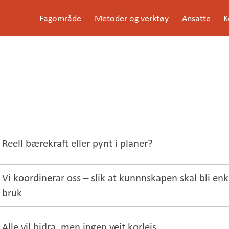
G
Fagområde
Metoder og verktøy
Ansatte
K
å
Meny
t
i
l
i
n
n
h
o
l
d
e
t
Reell bærekraft eller pynt i planer?
Vi koordinerar oss – slik at kunnnskapen skal bli enkl
bruk
Alle vil bidra, men ingen veit korleis