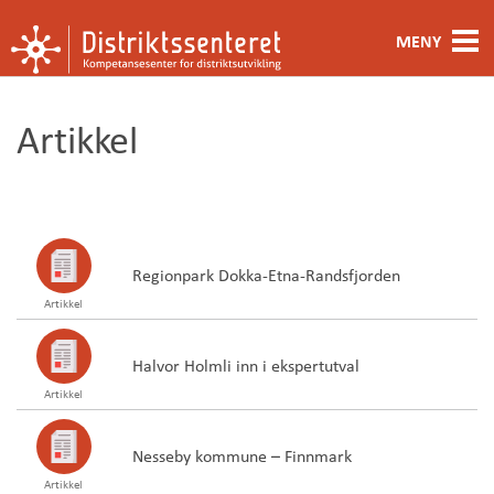
MENY
Fagområde
Artikkel
Metoder og verktøy
Ansatte
Kontakt oss
Regionpark Dokka-Etna-Randsfjorden
Artikkel
Om oss
Halvor Holmli inn i ekspertutval
Artikkel
Nesseby kommune – Finnmark
Artikkel