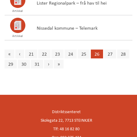
Lister Regionalpark – frå hav til hei
Artikkel
Nissedal kommune – Telemark
Artikkel
«
‹
21
22
23
24
25
26
27
28
29
30
31
›
»
Innleggsnavigasjon
Distriktssenteret
Skolegata 22, 7713 STEINKJER
Tlf: 48 16 82 80