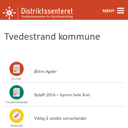
MENY
Fagområde
Tvedestrand kommune
Metoder og verktøy
Ansatte
Kontakt oss
Østre Agder
Artikkel
Om oss
Byløft 2014 – byrom hele året
Prosjektdatabase
Viktig å utvikle samarbeidet
Eksempel