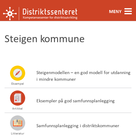
MENY
Fagområde
Steigen kommune
Metoder og verktøy
Ansatte
Kontakt oss
Steigenmodellen – en god modell for utdanning
i mindre kommuner
Eksempel
Om oss
Eksempler på god samfunnsplanlegging
Artikkel
Samfunnsplanlegging i distriktskommuner
Litteratur