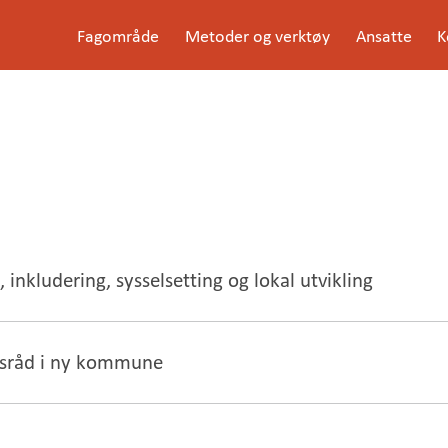
G
Fagområde
Metoder og verktøy
Ansatte
K
å
Meny
t
i
l
i
n
n
h
o
l
d
e
t
inkludering, sysselsetting og lokal utvikling
msråd i ny kommune