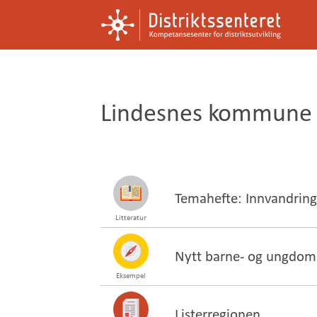
Kompetansesenter
Distriktssenteret
for
distriktsutvikling
Lindesnes kommune
Temahefte: Innvandring, 
Litteratur
Nytt barne- og ungdo
Eksempel
Listerregionen