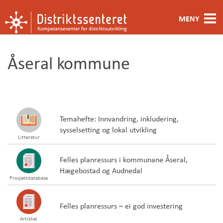
MENY
Fagområde
Åseral kommune
Metoder og verktøy
Ansatte
Kontakt oss
Temahefte: Innvandring, inkludering,
sysselsetting og lokal utvikling
Litteratur
Om oss
Felles planressurs i kommunane Åseral,
Hægebostad og Audnedal
Prosjektdatabase
Felles planressurs – ei god investering
Artikkel