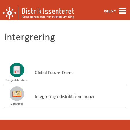
MENY
Fagområde
intergrering
Metoder og verktøy
Ansatte
Kontakt oss
Global Future Troms
Prosjektdatabase
Om oss
Integrering i distriktskommuner
Litteratur