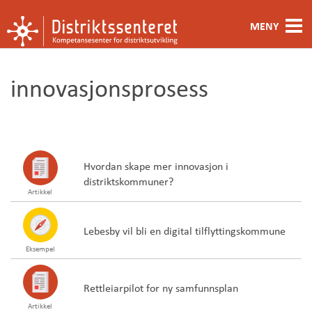
MENY
Fagområde
innovasjonsprosess
Metoder og verktøy
Ansatte
Kontakt oss
Hvordan skape mer innovasjon i
distriktskommuner?
Artikkel
Om oss
Lebesby vil bli en digital tilflyttingskommune
Eksempel
Rettleiarpilot for ny samfunnsplan
Artikkel