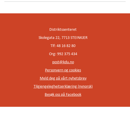
Distriktssenteret
Skolegata 22, 7713 STEINKJER
Tlf: 48 16 82 80
Org: 992 375 434
post@kdu.no
Personvern og cookies
Meld deg på vårt nyhetsbrev
Tilgjengelegheitserklæring (nynorsk)
Besøk oss på Facebook