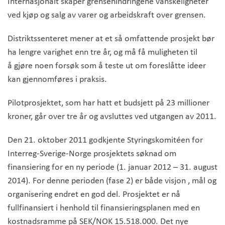
Internasjonalt skaper grensehindringene vanskeligheter
ved kjøp og salg av varer og arbeidskraft over grensen.
Distriktssenteret mener at et så omfattende prosjekt bør
ha lengre varighet enn tre år, og må få muligheten til
å gjøre noen forsøk som å teste ut om foreslåtte ideer
kan gjennomføres i praksis.
Pilotprosjektet, som har hatt et budsjett på 23 millioner
kroner, går over tre år og avsluttes ved utgangen av 2011.
Den 21. oktober 2011 godkjente Styringskomitéen for
Interreg-Sverige-Norge prosjektets søknad om
finansiering for en ny periode (1. januar 2012 – 31. august
2014). For denne perioden (fase 2) er både visjon , mål og
organisering endret en god del. Prosjektet er nå
fullfinansiert i henhold til finansieringsplanen med en
kostnadsramme på SEK/NOK 15.518.000. Det nye