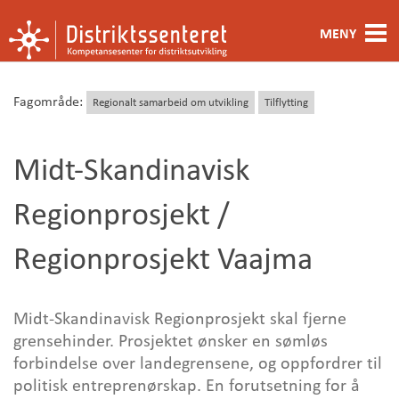
MENY
Fagområde
Fagområde:
Regionalt samarbeid om utvikling
Tilflytting
Metoder og verktøy
Midt-Skandinavisk
Ansatte
Regionprosjekt /
Kontakt oss
Regionprosjekt Vaajma
Om oss
Midt-Skandinavisk Regionprosjekt skal fjerne
grensehinder. Prosjektet ønsker en sømløs
forbindelse over landegrensene, og oppfordrer til
politisk entreprenørskap. En forutsetning for å