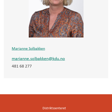
Marianne Solbakken
marianne.solbakken@kdu.no
481 68 277
Distriktssenteret