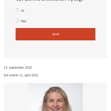
Ja
Nei
C
A
P
T
C
13. september 2010
H
Sist endret
11. april 2022
A