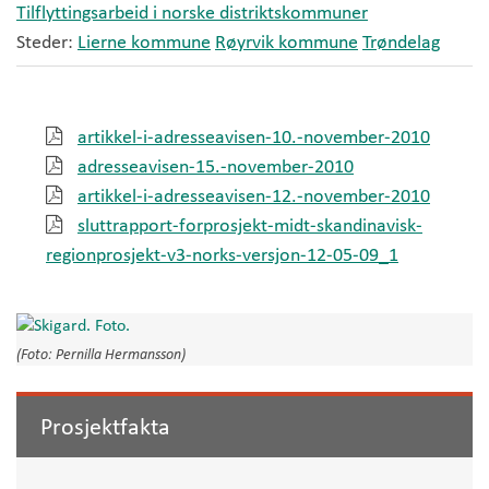
Tilflyttingsarbeid i norske distriktskommuner
Steder:
Lierne kommune
Røyrvik kommune
Trøndelag
artikkel-i-adresseavisen-10.-november-2010
adresseavisen-15.-november-2010
artikkel-i-adresseavisen-12.-november-2010
sluttrapport-forprosjekt-midt-skandinavisk-
regionprosjekt-v3-norks-versjon-12-05-09_1
(Foto: Pernilla Hermansson)
Prosjektfakta