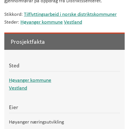
gjennomførar på oppdrag frå Distriktssenteret.
Stikkord:
Tilflyttingsarbeid i norske distriktskommuner
Steder:
Høyanger kommune
Vestland
Prosjektfakta
Sted
Høyanger kommune
Vestland
Eier
Høyanger næringsutvikling