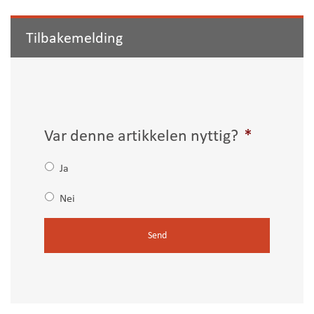
Tilbakemelding
Var denne artikkelen nyttig?
*
Ja
Nei
C
A
P
T