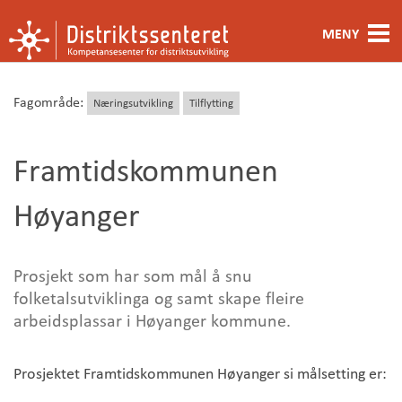
MENY
Fagområde
Fagområde:
Næringsutvikling
Tilflytting
Metoder og verktøy
Framtidskommunen
Ansatte
Høyanger
Kontakt oss
Om oss
Prosjekt som har som mål å snu
folketalsutviklinga og samt skape fleire
arbeidsplassar i Høyanger kommune.
Prosjektet Framtidskommunen Høyanger si målsetting er: