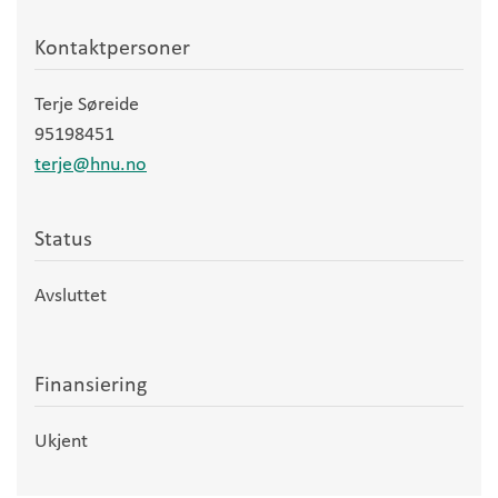
Kontaktpersoner
Terje Søreide
95198451
terje@hnu.no
Status
Avsluttet
Finansiering
Ukjent