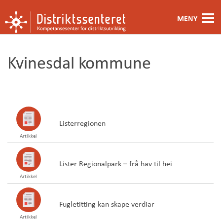
MENY
Fagområde
Kvinesdal kommune
Metoder og verktøy
Ansatte
Kontakt oss
Listerregionen
Artikkel
Om oss
Lister Regionalpark – frå hav til hei
Artikkel
Fugletitting kan skape verdiar
Artikkel