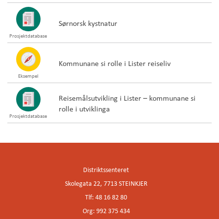
Sørnorsk kystnatur
Prosjektdatabase
Kommunane si rolle i Lister reiseliv
Eksempel
Reisemålsutvikling i Lister – kommunane si
rolle i utviklinga
Prosjektdatabase
Distriktssenteret
Skolegata 22, 7713 STEINKJER
Tlf: 48 16 82 80
Org: 992 375 434