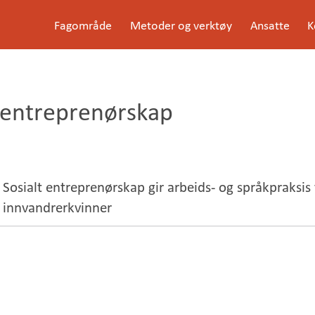
G
Fagområde
Metoder og verktøy
Ansatte
K
å
Meny
t
i
l
i
n
t entreprenørskap
n
h
o
l
d
e
Sosialt entreprenørskap gir arbeids- og språkpraksis t
t
innvandrerkvinner