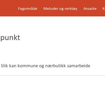
G
Fagområde
Metoder og verktøy
Ansatte
K
å
Meny
t
i
l
i
n
epunkt
n
h
o
l
d
e
t
Slik kan kommune og nærbutikk samarbeide