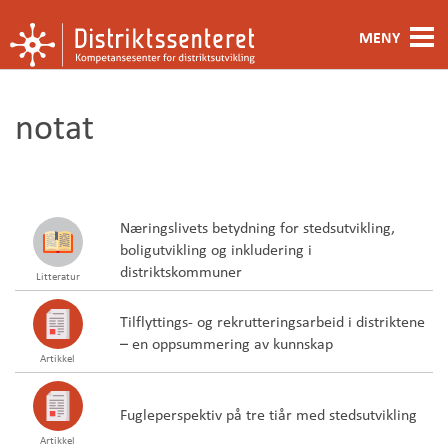
MENY
Fagområde
notat
Metoder og verktøy
Ansatte
Næringslivets betydning for stedsutvikling,
Kontakt oss
boligutvikling og inkludering i
distriktskommuner
Litteratur
Om oss
Tilflyttings- og rekrutteringsarbeid i distriktene
– en oppsummering av kunnskap
Artikkel
Fugleperspektiv på tre tiår med stedsutvikling
Artikkel