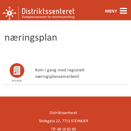
MENY
Fagområde
næringsplan
Metoder og verktøy
Ansatte
Kontakt oss
Kom i gang med regionalt
næringsplansamarbeid
Artikkel
Om oss
Distriktssenteret
Skolegata 22, 7713 STEINKJER
Tlf: 48 16 82 80