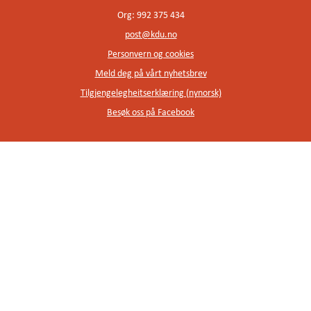
Org: 992 375 434
post@kdu.no
Personvern og cookies
Meld deg på vårt nyhetsbrev
Tilgjengelegheitserklæring (nynorsk)
Besøk oss på Facebook