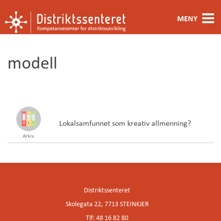
MENY
Fagområde
modell
Metoder og verktøy
Ansatte
Kontakt oss
Lokalsamfunnet som kreativ allmenning?
Arkiv
Om oss
Distriktssenteret
Skolegata 22, 7713 STEINKJER
Tlf: 48 16 82 80