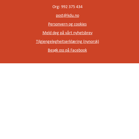
Org: 992 375 434
post@kdu.no
Personvern og cookies
Meld deg på vårt nyhetsbrev
Tilgjengelegheitserklæring (nynorsk)
Besøk oss på Facebook