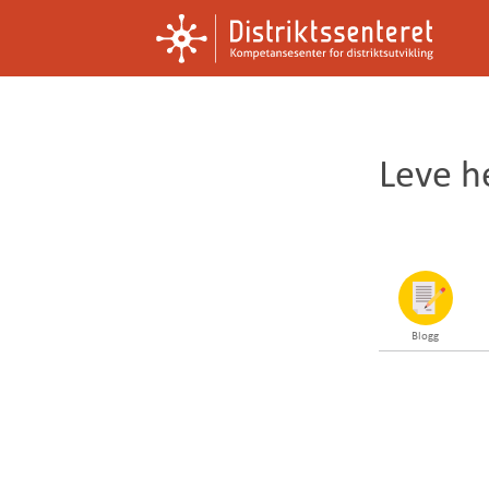
Kompetansesenter
Distriktssenteret
for
distriktsutvikling
Leve he
Blogg