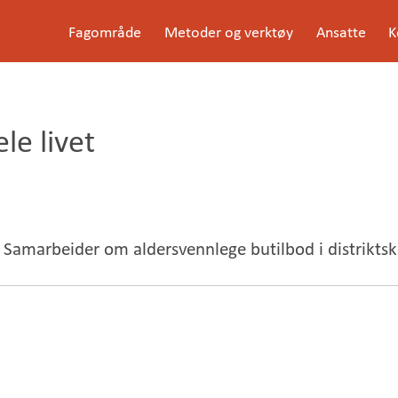
G
Fagområde
Metoder og verktøy
Ansatte
K
å
Meny
t
i
l
i
n
le livet
n
h
o
l
d
e
t
Samarbeider om aldersvennlege butilbod i distrik