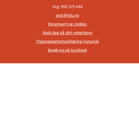
Org: 992 375 434
post@kdu.no
Personvern og cookies
Meld deg på vårt nyhetsbrev
Tilgjengelegheitserklæring (nynorsk)
Besøk oss på Facebook