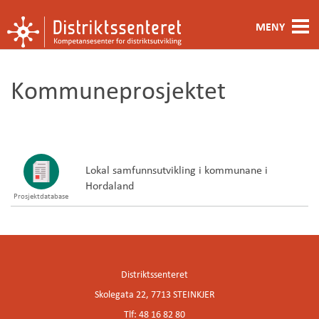
MENY
Fagområde
Kommuneprosjektet
Metoder og verktøy
Ansatte
Kontakt oss
Lokal samfunnsutvikling i kommunane i
Hordaland
Prosjektdatabase
Om oss
Distriktssenteret
Skolegata 22, 7713 STEINKJER
Tlf: 48 16 82 80