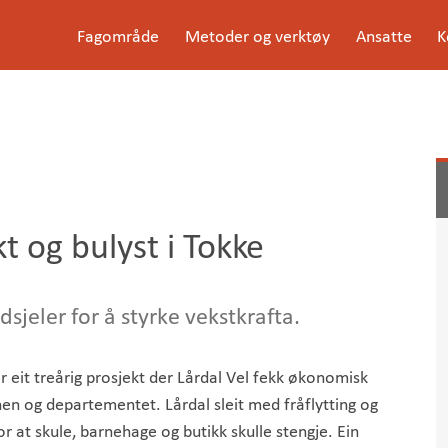
G
Fagområde
Metoder og verktøy
Ansatte
K
å
Meny
t
i
l
i
n
n
h
o
l
 og bulyst i Tokke
d
e
t
sjeler for å styrke vekstkrafta.
 eit treårig prosjekt der Lårdal Vel fekk økonomisk
 og departementet. Lårdal sleit med fråflytting og
r at skule, barnehage og butikk skulle stengje. Ein