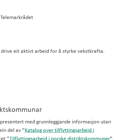
-Telemarkrådet
drive eit aktivt arbeid for å styrke vekstkrafta.
triktskommunar
 presentert med grunnleggjande informasjon utan
ein del av ”
Katalog over tilflyttingsarbeid i
tet ”
Tilflyttingsarbeid i norske distriktskommuner
”,