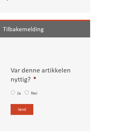
Tilbakemelding
Var denne artikkelen
nyttig?
*
Ja
Nei
C
A
P