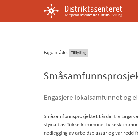
Kompetansesenter
Distriktssenteret
for
distriktsutvikling
Fagområde:
Tilflytting
Småsamfunnsprosjekt
Engasjere lokalsamfunnet og eld
Småsamfunnsprosjektet Lårdal Liv Laga var
stønad av Tokke kommune, fylkeskommunen
nedlegging av arbeidsplassar og var redd fo