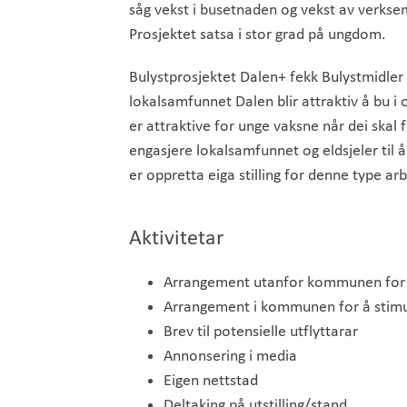
såg vekst i busetnaden og vekst av verkse
Prosjektet satsa i stor grad på ungdom.
Bulystprosjektet Dalen+ fekk Bulystmidler 
lokalsamfunnet Dalen blir attraktiv å bu i o
er attraktive for unge vaksne når dei skal 
engasjere lokalsamfunnet og eldsjeler til å 
er oppretta eiga stilling for denne type arb
Aktivitetar
Arrangement utanfor kommunen for å
Arrangement i kommunen for å stimul
Brev til potensielle utflyttarar
Annonsering i media
Eigen nettstad
Deltaking på utstilling/stand