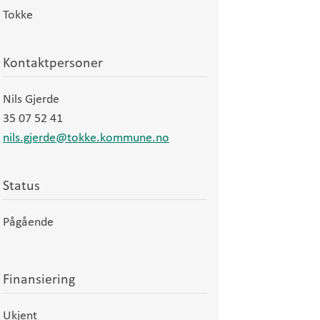
Tokke
Kontaktpersoner
Nils Gjerde
35 07 52 41
nils.gjerde@tokke.kommune.no
Status
Pågående
Finansiering
Ukjent