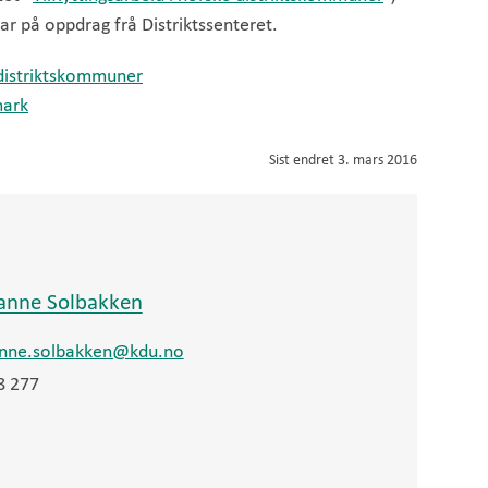
 på oppdrag frå Distriktssenteret.
e distriktskommuner
mark
Sist endret
3. mars 2016
anne Solbakken
nne.solbakken@kdu.no
8 277