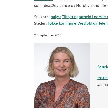
som Ideas2evidence og Norut gjennomførar
Stikkord:
bulyst
Tilflyttingsarbeid i norsk
Steder:
Tokke kommune
Vestfold og Tele
27. september 2012
Mari
maria
481 6