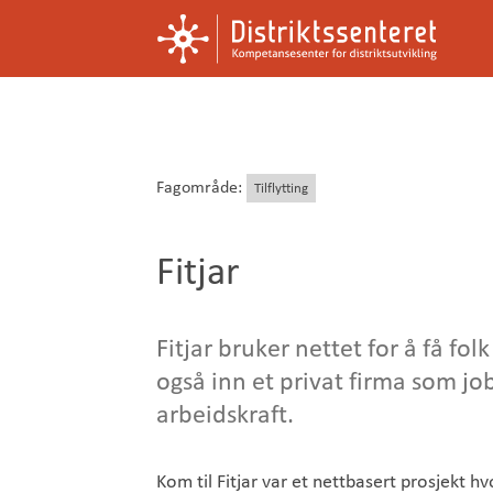
Kompetansesenter
Distriktssenteret
for
distriktsutvikling
Fagområde:
Tilflytting
Fitjar
Fitjar bruker nettet for å få fol
også inn et privat firma som job
arbeidskraft.
Kom til Fitjar var et nettbasert prosjekt hv