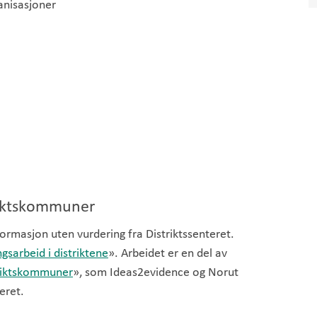
ganisasjoner
triktskommuner
ormasjon uten vurdering fra Distriktssenteret.
ngsarbeid i distriktene
». Arbeidet er en del av
striktskommuner
», som Ideas2evidence og Norut
eret.