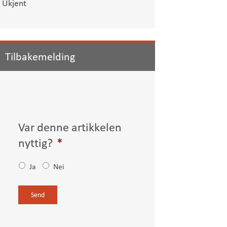
Ukjent
Tilbakemelding
Var denne artikkelen
nyttig?
*
Ja
Nei
C
A
P