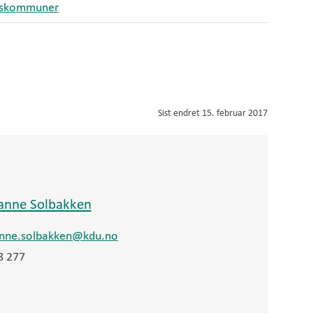
iktskommuner
Sist endret
15. februar 2017
anne Solbakken
nne.solbakken@kdu.no
8 277