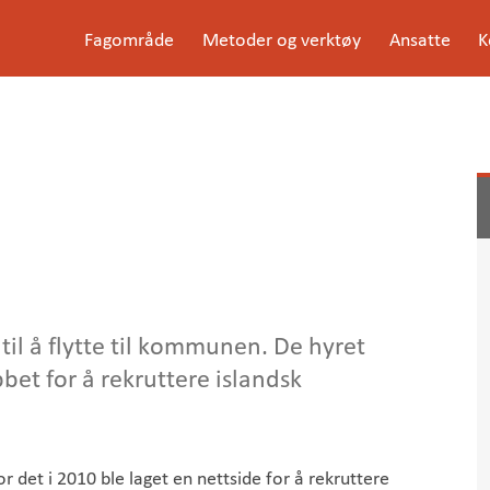
G
Fagområde
Metoder og verktøy
Ansatte
K
å
Meny
t
i
l
i
n
n
h
o
l
d
e
t
k til å flytte til kommunen. De hyret
bet for å rekruttere islandsk
or det i 2010 ble laget en nettside for å rekruttere