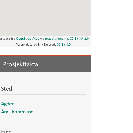
artdata fra
OpenStreetMap
via
maapit.nuug.no
,
CC-BY-SA-2.0.
Postnr-data av Erik Bolstad,
CC-BY-3.0
.
Prosjektfakta
Sted
Agder
Åmli kommune
Eier