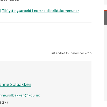
l
Tilflyttingsarbeid i norske distriktskommuner
Sist endret
15. desember 2016
anne Solbakken
nne.solbakken@kdu.no
8 277