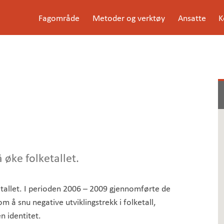
G
Fagområde
Metoder og verktøy
Ansatte
K
å
Meny
t
i
l
i
n
n
h
o
l
d
e
t
 øke folketallet.
ketallet. I perioden 2006 – 2009 gjennomførte de
 å snu negative utviklingstrekk i folketall,
n identitet.