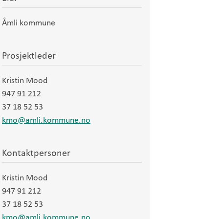
Åmli kommune
Prosjektleder
Kristin Mood
947 91 212
37 18 52 53
kmo@amli.kommune.no
Kontaktpersoner
Kristin Mood
947 91 212
37 18 52 53
kmo@amli.kommune.no