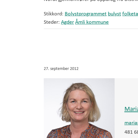
Stikkord:
Bolystprogrammet
bulyst
folketa
Steder:
Agder
Åmli kommune
27. september 2012
Mari
maria
481 6