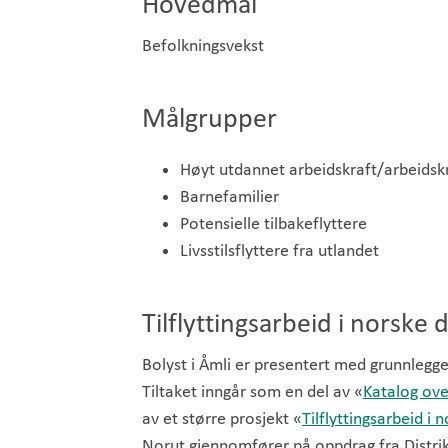
Hovedmål
Befolkningsvekst
Målgrupper
Høyt utdannet arbeidskraft/arbeidsk
Barnefamilier
Potensielle tilbakeflyttere
Livsstilsflyttere fra utlandet
Tilflyttingsarbeid i norske
Bolyst i Åmli er presentert med grunnlegge
Tiltaket inngår som en del av «
Katalog over
av et større prosjekt «
Tilflyttingsarbeid i
Norut gjennomfører på oppdrag fra Distrik