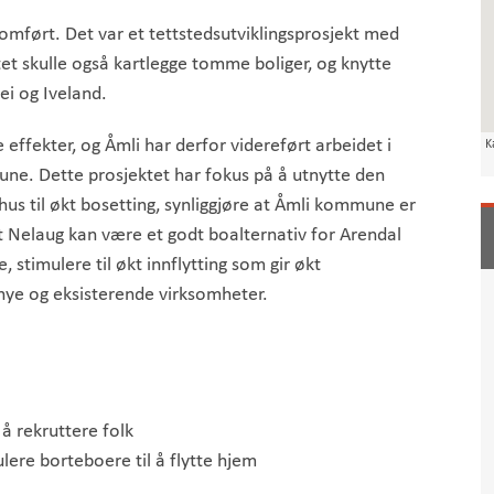
ført. Det var et tettstedsutviklingsprosjekt med
et skulle også kartlegge tomme boliger, og knytte
ei og Iveland.
effekter, og Åmli har derfor videreført arbeidet i
K
une. Dette prosjektet har fokus på å utnytte den
us til økt bosetting, synliggjøre at Åmli kommune er
 at Nelaug kan være et godt boalternativ for Arendal
 stimulere til økt innflytting som gir økt
 nye og eksisterende virksomheter.
 rekruttere folk
ere borteboere til å flytte hjem