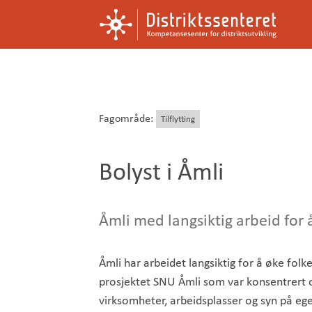
Kompetansesenter
Distriktssenteret
for
distriktsutvikling
Fagområde:
Tilflytting
Bolyst i Åmli
Åmli med langsiktig arbeid for å
Åmli har arbeidet langsiktig for å øke fol
prosjektet SNU Åmli som var konsentrert om
virksomheter, arbeidsplasser og syn på ege