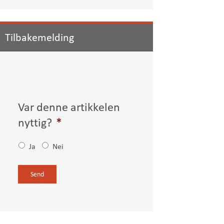
Tilbakemelding
Var denne artikkelen
nyttig?
*
Ja
Nei
C
A
P
T