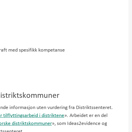
raft med spesifikk kompetanse
 distriktskommuner
nde informasjon uten vurdering fra Distriktssenteret.
 tilflyttingsarbeid i distriktene
». Arbeidet er en del
 norske distriktskommuner
», som Ideas2evidence og
tssenteret.