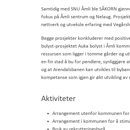
Samtidig med SNU Åmli ble SÅKORN gjennom
fokus på Åmli sentrum og Nelaug. Prosjekt
nettverk og utveksle erfaring med Vegårsh
Begge prosjekter konkluderer med positive 
bulyst-prosjektet Auka bolyst i Åmli komm
ressursen som ligger i tomme gårder og uth
en fin stad å bu for pendlere, synliggjøre
og at Arendalsbanen kan utvikles til bybane,
kompetanse som igjen gir økt utvikling av
Aktiviteter
Arrangement utenfor kommunen for å
Arrangement i kommunen for å stimul
Bruk av rekrutteringsbyrå