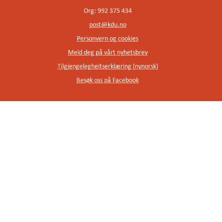
Org: 992 375 434
post@kdu.no
Personvern og cookies
Meld deg på vårt nyhetsbrev
Tilgjengelegheitserklæring (nynorsk)
Besøk oss på Facebook