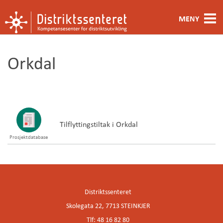
MENY
Fagområde
Orkdal
Metoder og verktøy
Ansatte
Kontakt oss
Tilflyttingstiltak i Orkdal
Prosjektdatabase
Om oss
Distriktssenteret
Skolegata 22, 7713 STEINKJER
Tlf: 48 16 82 80