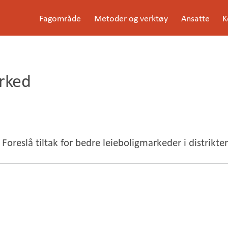
G
Fagområde
Metoder og verktøy
Ansatte
K
å
Meny
t
i
l
i
n
rked
n
h
o
l
d
e
t
Foreslå tiltak for bedre leieboligmarkeder i distrikte