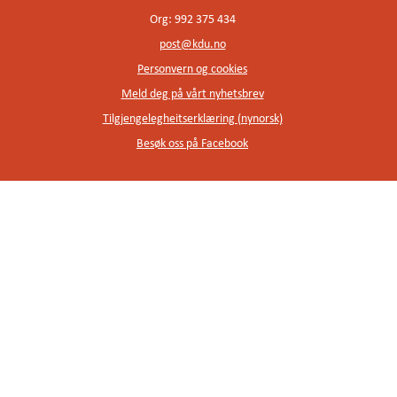
Org: 992 375 434
post@kdu.no
Personvern og cookies
Meld deg på vårt nyhetsbrev
Tilgjengelegheitserklæring (nynorsk)
Besøk oss på Facebook