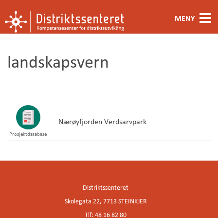
MENY
Fagområde
landskapsvern
Metoder og verktøy
Ansatte
Kontakt oss
Nærøyfjorden Verdsarvpark
Prosjektdatabase
Om oss
Distriktssenteret
Skolegata 22, 7713 STEINKJER
Tlf: 48 16 82 80