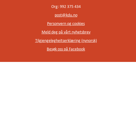
Org: 992 375 434
post@kdu.no
Personvern og cookies
Meld deg på vårt nyhetsbrev
Tilgjengelegheitserklæring (nynorsk)
Besøk oss på Facebook