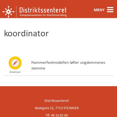
MENY
Fagområde
koordinator
Metoder og verktøy
Ansatte
Kontakt oss
Hammerfestmodellen løfter ungdommenes
stemme
Eksempel
Om oss
Distriktssenteret
Skolegata 22, 7713 STEINKJER
Tlf: 48 16 82 80