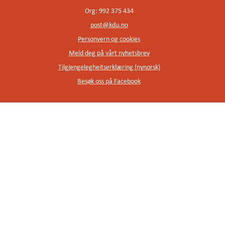
Org: 992 375 434
post@kdu.no
Personvern og cookies
Meld deg på vårt nyhetsbrev
Tilgjengelegheitserklæring (nynorsk)
Besøk oss på Facebook