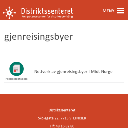
MENY
Fagområde
gjenreisingsbyer
Metoder og verktøy
Ansatte
Kontakt oss
Nettverk av gjenreisingsbyer i Midt-Norge
Prosjektdatabase
Om oss
Distriktssenteret
Skolegata 22, 7713 STEINKJER
Tlf: 48 16 82 80