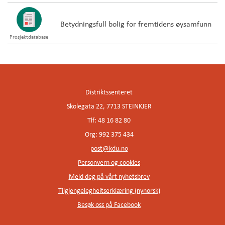
Betydningsfull bolig for fremtidens øysamfunn
Prosjektdatabase
Distriktssenteret
Skolegata 22, 7713 STEINKJER
Tlf: 48 16 82 80
Org: 992 375 434
post@kdu.no
Personvern og cookies
Meld deg på vårt nyhetsbrev
Tilgjengelegheitserklæring (nynorsk)
Besøk oss på Facebook