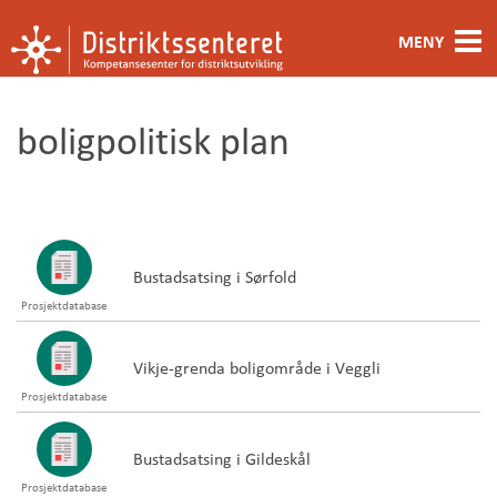
MENY
Fagområde
boligpolitisk plan
Metoder og verktøy
Ansatte
Kontakt oss
Bustadsatsing i Sørfold
Prosjektdatabase
Om oss
Vikje-grenda boligområde i Veggli
Prosjektdatabase
Bustadsatsing i Gildeskål
Prosjektdatabase